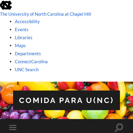
skip
to
the
The University of North Carolina at Chapel Hill
end
Accessibility
of
the
Events
global
Libraries
utility
bar
Maps
Departments
ConnectCarolina
UNC Search
skip
to
main
COMIDA PARA U(NC)
Toggle
Toggle