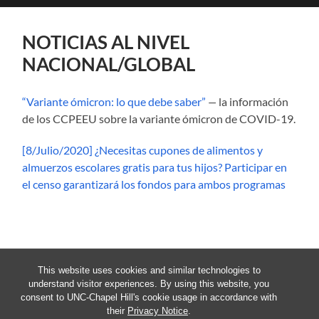
search
mobile
field
menu
NOTICIAS AL NIVEL
NACIONAL/GLOBAL
“Variante ómicron: lo que debe saber”
—
la información
de los CCPEEU sobre la variante ómicron de COVID-19.
[8/Julio/2020] ¿Necesitas cupones de alimentos y
almuerzos escolares gratis para tus hijos? Participar en
el censo garantizará los fondos para ambos programas
This website uses cookies and similar technologies to
understand visitor experiences. By using this website, you
consent to UNC-Chapel Hill's cookie usage in accordance with
their
Privacy Notice
.